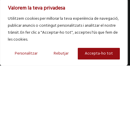
Valorem la teva privadesa
Utilitzem cookies per millorar la teva experiència de navegació,
publicar anuncis o contingut personalitzats i analitzar el nostre
trànsit. En fer clic a "Acceptar-ho tot", acceptes l'ús que fem de
les cookies.
Personalitzar
Rebutjar
Accepta-ho tot
PORTFOLIO STYLE 10
Brooklyn Interior
Lorem ipsum dolor sit amet, consetetur sadipscing elitr,
sed diam nonumy eirmod tempor invidunt ut labore et
dolore magna aliquyam erat, sed diam voluptua. Lorem
ipsum dolor sit amet, consetetur sadipscing elitr, sed