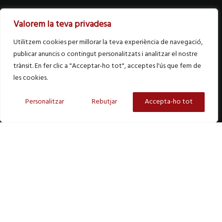
Valorem la teva privadesa
Utilitzem cookies per millorar la teva experiència de navegació,
publicar anuncis o contingut personalitzats i analitzar el nostre
trànsit. En fer clic a "Acceptar-ho tot", acceptes l'ús que fem de
les cookies.
Personalitzar
Rebutjar
Accepta-ho tot
Català
Post Formats
07
Brad’s