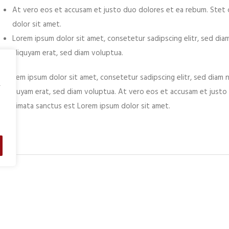
At vero eos et accusam et justo duo dolores et ea rebum. Stet 
dolor sit amet.
Lorem ipsum dolor sit amet, consetetur sadipscing elitr, sed d
aliquyam erat, sed diam voluptua.
Lorem ipsum dolor sit amet, consetetur sadipscing elitr, sed dia
,
aliquyam erat, sed diam voluptua. At vero eos et accusam et just
takimata sanctus est Lorem ipsum dolor sit amet.
Català
DEIXA UN COMENTARI
L'adreça electrònica no es publicarà.
Els camps necessaris estan m