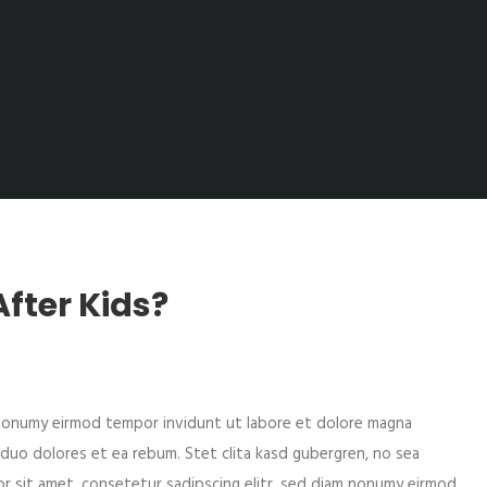
fter Kids?
m nonumy eirmod tempor invidunt ut labore et dolore magna
 duo dolores et ea rebum. Stet clita kasd gubergren, no sea
r sit amet, consetetur sadipscing elitr, sed diam nonumy eirmod