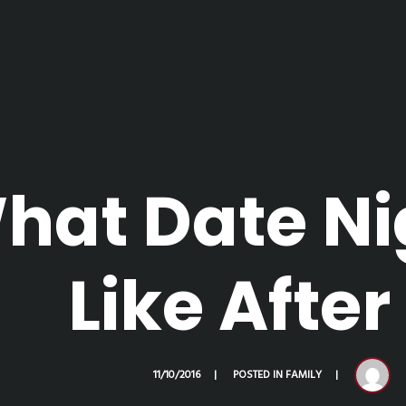
hat Date Ni
Like After
11/10/2016
POSTED IN
FAMILY