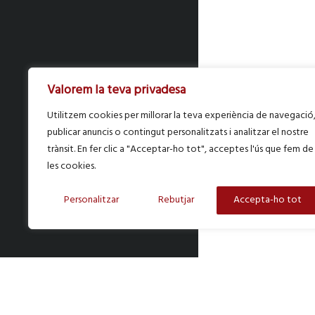
Valorem la teva privadesa
Utilitzem cookies per millorar la teva experiència de navegació
publicar anuncis o contingut personalitzats i analitzar el nostre
trànsit. En fer clic a "Acceptar-ho tot", acceptes l'ús que fem de
les cookies.
Personalitzar
Rebutjar
Accepta-ho tot
SAGRERA ADVOCATS © 2024