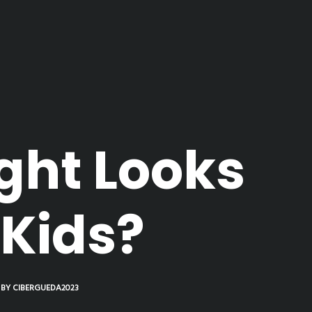
ght Looks
 Kids?
BY
CIBERGUEDA2023