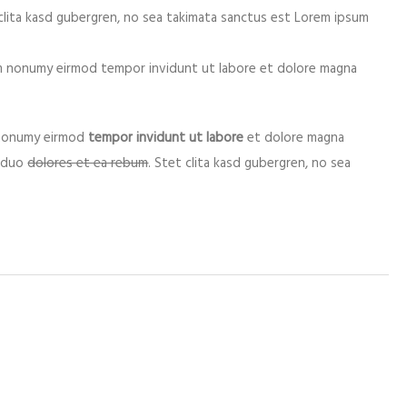
clita kasd gubergren, no sea takimata sanctus est Lorem ipsum
iam nonumy eirmod tempor invidunt ut labore et dolore magna
m nonumy eirmod
tempor invidunt ut labore
et dolore magna
o duo
dolores et ea rebum
. Stet clita kasd gubergren, no sea
arcats amb
*