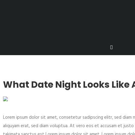
What Date Night Looks Like A
Lorem ipsum dolor sit amet, consetetur sadipscing elitr, sed dia
aliquyam erat, sed diam voluptua. At vero eos et accusam et justo
takimata sanctus est Lorem ipsum dolor sit amet. Lorem ipsum dolo